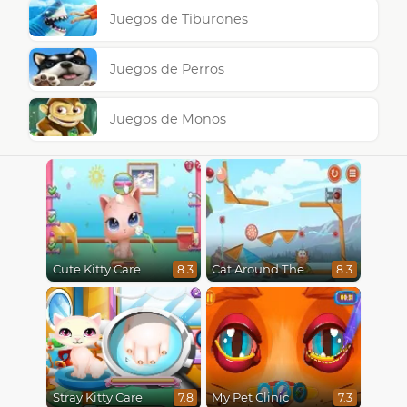
Juegos de Tiburones
Juegos de Perros
Juegos de Monos
Cute Kitty Care
Cat Around The World
8.3
8.3
Stray Kitty Care
My Pet Clinic
7.8
7.3