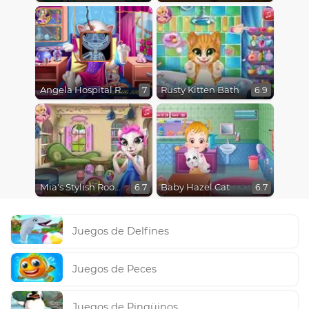
Angela Hospital Recovery
Rusty Kitten Bath
7
6.9
Mia's Stylish Room
Baby Hazel Cat
6.7
6.7
Juegos de Delfines
Juegos de Peces
Juegos de Pingüinos