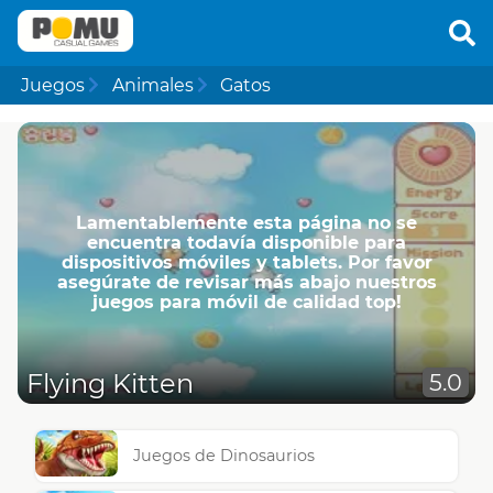
Juegos
Animales
Gatos
Lamentablemente esta página no se
encuentra todavía disponible para
dispositivos móviles y tablets. Por favor
asegúrate de revisar más abajo nuestros
juegos para móvil de calidad top!
Flying Kitten
5.0
Juegos de Dinosaurios