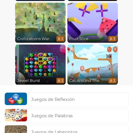
Civilizations Wars Master Edition
Fruit Slice
8.3
8.3
Jewel Burst
Cat Around The World
8.3
8.3
Juegos de Reflexión
Juegos de Palabras
Juegos de Laberintos