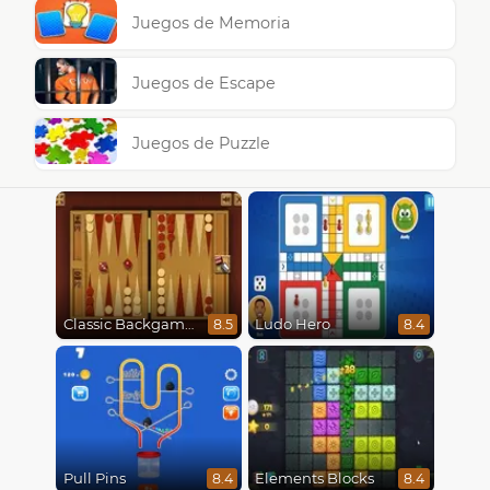
Juegos de Memoria
Juegos de Escape
Juegos de Puzzle
Classic Backgammon
Ludo Hero
8.5
8.4
Pull Pins
Elements Blocks
8.4
8.4