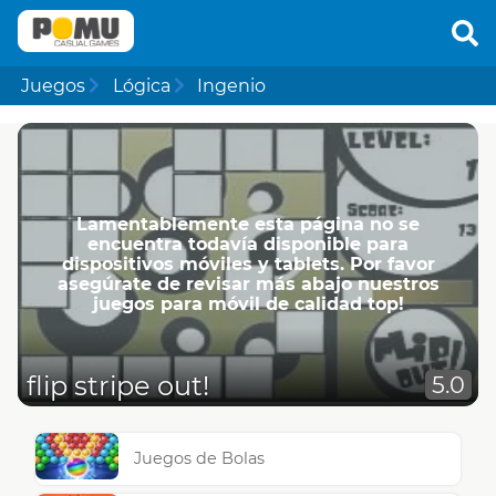
Juegos
Lógica
Ingenio
Lamentablemente esta página no se
encuentra todavía disponible para
dispositivos móviles y tablets. Por favor
asegúrate de revisar más abajo nuestros
juegos para móvil de calidad top!
flip stripe out!
5.0
Juegos de Bolas