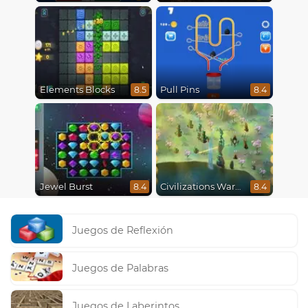
Elements Blocks
Pull Pins
8.5
8.4
Jewel Burst
Civilizations Wars Master Edition
8.4
8.4
Juegos de Reflexión
Juegos de Palabras
Juegos de Laberintos