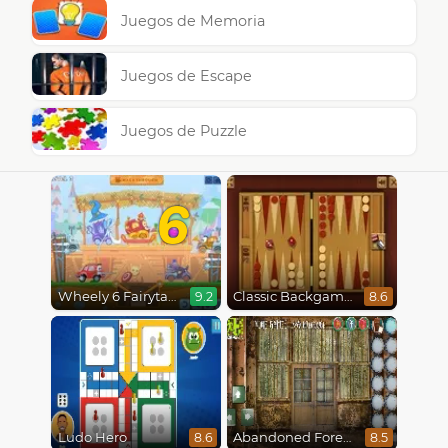
Juegos de Memoria
Juegos de Escape
Juegos de Puzzle
6
Wheely 6 Fairytale
Classic Backgammon
9.2
8.6
Ludo Hero
Abandoned Forest House
8.6
8.5