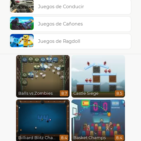
Juegos de Conducir
Juegos de Cañones
Juegos de Ragdoll
Balls vs Zombies
Castle Siege
8.7
8.5
Billiard Blitz Challenge
Basket Champs
8.4
8.4