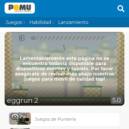
Juegos
Habilidad
Lanzamiento
Lamentablemente esta página no se
encuentra todavía disponible para
dispositivos móviles y tablets. Por favor
asegúrate de revisar más abajo nuestros
juegos para móvil de calidad top!
eggrun 2
5.0
Juegos de Puntería