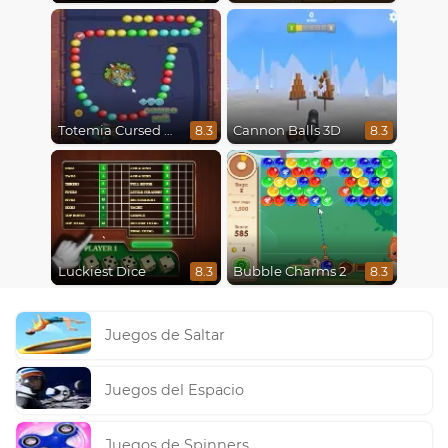
Totemia Cursed Marbles
Cannon Balls 3D
8.3
8.3
Luckiest Dice
Bubble Charms 2
8.3
8.3
Juegos de Saltar
Juegos del Espacio
Juegos de Spinners