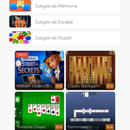
Juegos de Memoria
Juegos de Escape
Juegos de Puzzle
Hidden Object: Street Of Secrets
Classic Backgammon
8.8
8.5
Solitaire Classic
Dominoes
8.4
8.4