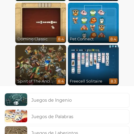
Domino Classic
Pet Connect
8.4
8.4
Spirit of The Ancient Forest
Freecell Solitaire
8.4
8.3
Juegos de Ingenio
Juegos de Palabras
Juegos de Laberintos