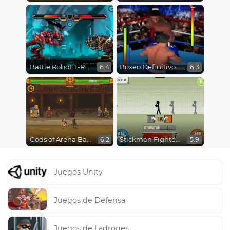
Battle Robot T-Rex Age
Boxeo Definitivo
6.4
6.3
Gods of Arena Battles
Stickman Fighter Epic Battles
6.2
5.9
Juegos Unity
Juegos de Defensa
Juegos de Ladrones