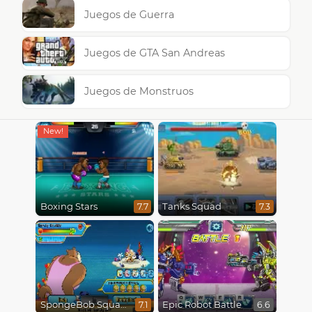
Juegos de Guerra
Juegos de GTA San Andreas
Juegos de Monstruos
Boxing Stars
Tanks Squad
7.7
7.3
SpongeBob SquarePants : Monster Island Adventures
Epic Robot Battle
7.1
6.6