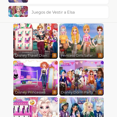
Juegos de Vestir a Elsa
Disney Travel Diaries: City Break
Princess Girls Safari Trip
8
8
Disney Princesses Runway Show
Disney Dorm Party
8
8