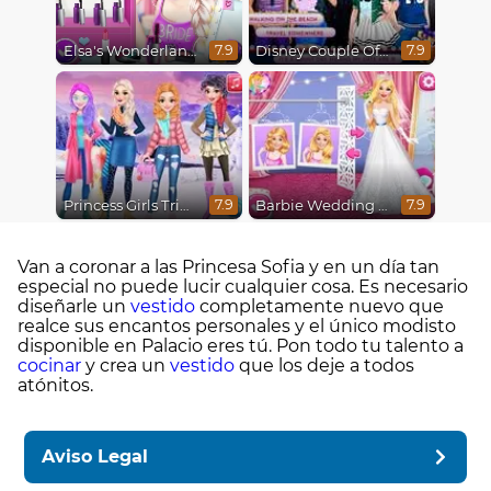
Elsa's Wonderland Wedding
Disney Couple Of The Year
7.9
7.9
Princess Girls Trip To Aspen
Barbie Wedding Fun
7.9
7.9
Van a coronar a las Princesa Sofia y en un día tan
especial no puede lucir cualquier cosa. Es necesario
diseñarle un
vestido
completamente nuevo que
realce sus encantos personales y el único modisto
disponible en Palacio eres tú. Pon todo tu talento a
cocinar
y crea un
vestido
que los deje a todos
atónitos.
Aviso Legal