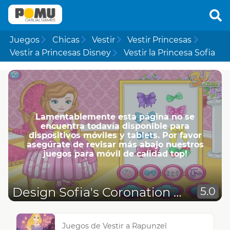
Juegos
Chicas
Vestir
Vestir Princesas
Vestir a Princesas Disney
Vestir la Princesa Sofia
Lamentablemente esta página no se
encuentra todavía disponible para
dispositivos móviles y tablets. Por favor
asegúrate de revisar más abajo nuestros
juegos para móvil de calidad top!
Design Sofia's Coronation Dress
5.0
Juegos de Vestir a Rapunzel