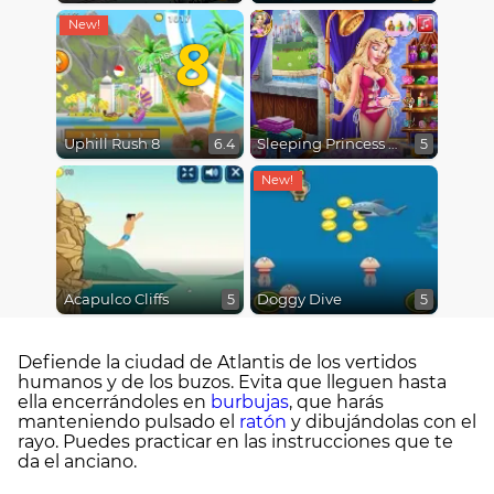
8
Uphill Rush 8
Sleeping Princess Swimming Pool
6.4
5
Acapulco Cliffs
Doggy Dive
5
5
Defiende la ciudad de Atlantis de los vertidos
humanos y de los buzos. Evita que lleguen hasta
ella encerrándoles en
burbujas
, que harás
manteniendo pulsado el
ratón
y dibujándolas con el
rayo. Puedes practicar en las instrucciones que te
da el anciano.