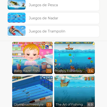
Juegos de Pesca
Juegos de Nadar
Juegos de Trampolín
Baby Hazel Fishing Time
Happy Fisherboy
7.5
7.4
Olympics Freestyle
The Art of Fishing
7.1
6.9