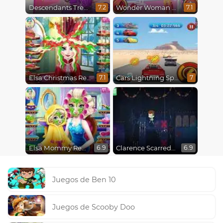
Descendants Trendsetters
Wonder Woman Fashion Event
7.2
7.1
Elsa Christmas Real Haircuts
Cars Lightning Speed
7.1
7
Elsa Mommy Real Makeover
Clarence Scarred Silly
6.9
6.9
Juegos de Ben 10
Juegos de Scooby Doo