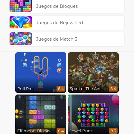
Juegos de Bloques
Juegos de Bejeweled
Juegos de Match 3
Pull Pins
Spirit of The Ancient Forest
8.4
8.4
Elements Blocks
Jewel Burst
8.4
8.3