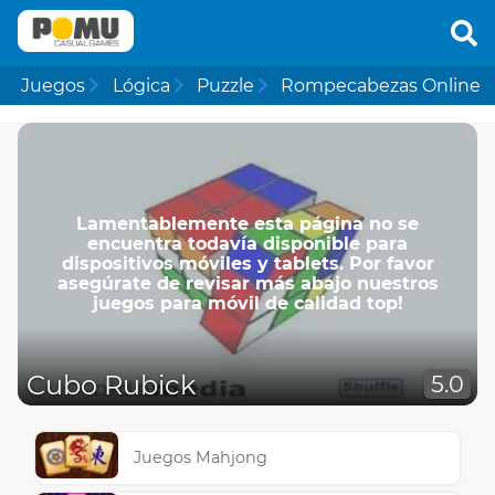
Juegos
Lógica
Puzzle
Rompecabezas Online
Lamentablemente esta página no se
encuentra todavía disponible para
dispositivos móviles y tablets. Por favor
asegúrate de revisar más abajo nuestros
juegos para móvil de calidad top!
Cubo Rubick
5.0
Juegos Mahjong