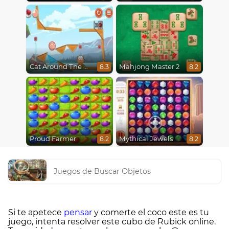
Cat Around The World
Mahjong Master 2
8.3
8.2
Proud Farmer
Mythical Jewels
8.2
8.2
Juegos de Buscar Objetos
Si te apetece
pensar
y comerte el coco este es tu
juego, intenta resolver este cubo de Rubick online.