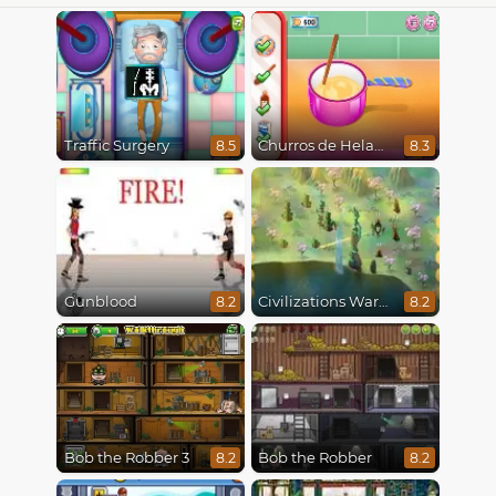
Traffic Surgery
Churros de Helado
8.5
8.3
Gunblood
Civilizations Wars Master Edition
8.2
8.2
Bob the Robber 3
Bob the Robber
8.2
8.2