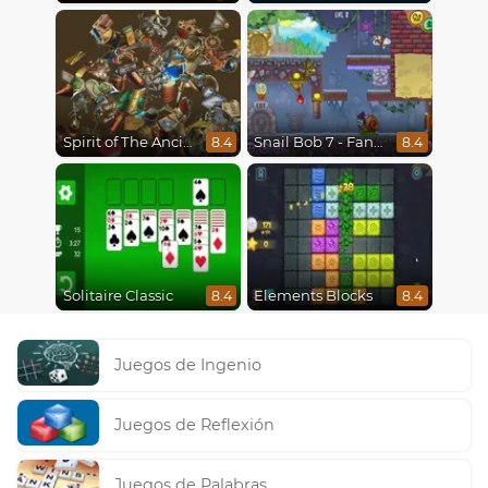
Spirit of The Ancient Forest
Snail Bob 7 - Fantasy Story
8.4
8.4
Solitaire Classic
Elements Blocks
8.4
8.4
Juegos de Ingenio
Juegos de Reflexión
Juegos de Palabras