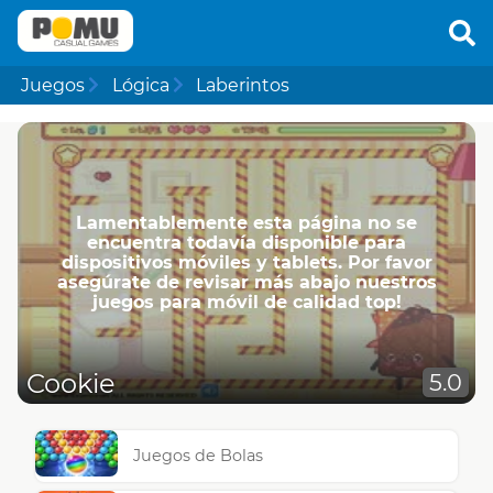
Juegos
Lógica
Laberintos
Lamentablemente esta página no se
encuentra todavía disponible para
dispositivos móviles y tablets. Por favor
asegúrate de revisar más abajo nuestros
juegos para móvil de calidad top!
Cookie
5.0
Juegos de Bolas