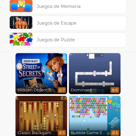
Juegos de Memoria
Juegos de Escape
Juegos de Puzzle
Hidden Object: Street Of Secrets
Dominoes
8.7
8.6
Classic Backgammon
Bubble Game 3 Christmas
8.5
8.5