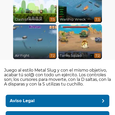
Clash of Armour
Warship Wreck
7.5
7.3
Air Fight
Tanks Squad
7.2
7.2
Juego al estilo Metal Slug y con el mismo objetivo,
acabar tú sol@ con todo un ejército. Los controles
son; los cursores para moverte, con la D saltas, con la
A disparas y con la S utilizas tu cuchillo.
Aviso Legal