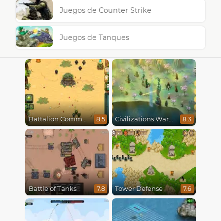
Juegos de Counter Strike
Juegos de Tanques
Battalion Commander
Civilizations Wars Master Edition
8.5
8.3
Battle of Tanks
Tower Defense
7.8
7.6