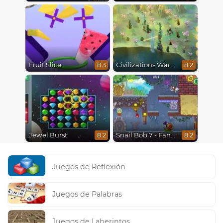
Fruit Slice
Civilizations Wars Master Edition
8.3
8.2
Jewel Burst
Snail Bob 7 - Fantasy Story
8.2
8.2
Juegos de Reflexión
Juegos de Palabras
Juegos de Laberintos