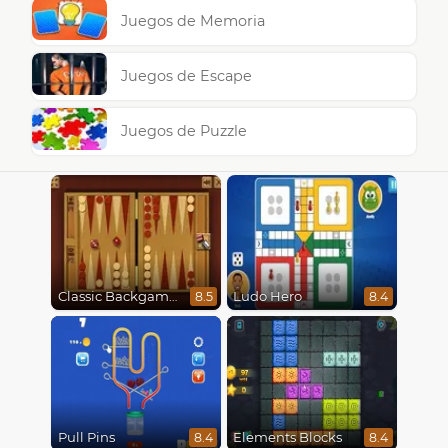
Juegos de Memoria
Juegos de Escape
Juegos de Puzzle
Classic Backgammon
Ludo Hero
8.5
8.4
Pull Pins
Elements Blocks
8.4
8.4