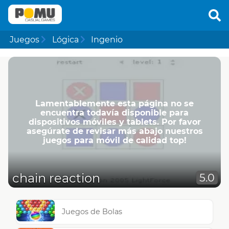
Juegos
Lógica
Ingenio
Lamentablemente esta página no se
encuentra todavía disponible para
dispositivos móviles y tablets. Por favor
asegúrate de revisar más abajo nuestros
juegos para móvil de calidad top!
chain reaction
5.0
Juegos de Bolas