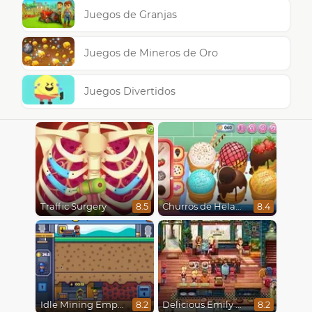
Juegos de Granjas
Juegos de Mineros de Oro
Juegos Divertidos
Traffic Surgery
Churros de Helado
8.5
8.4
Idle Mining Empire
Delicious Emily New Beginning
8.2
8.2