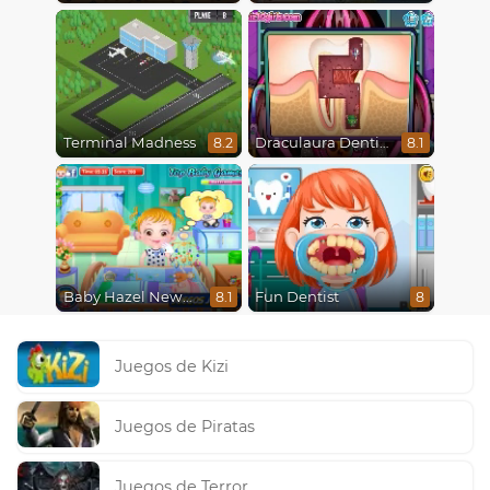
Terminal Madness
Draculaura Dentist
8.2
8.1
Baby Hazel Newborn Vaccination
Fun Dentist
8.1
8
Juegos de Kizi
Juegos de Piratas
Juegos de Terror