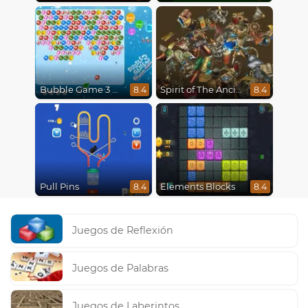
Bubble Game 3 Christmas
Spirit of The Ancient Forest
8.4
8.4
Pull Pins
Elements Blocks
8.4
8.4
Juegos de Reflexión
Juegos de Palabras
Juegos de Laberintos