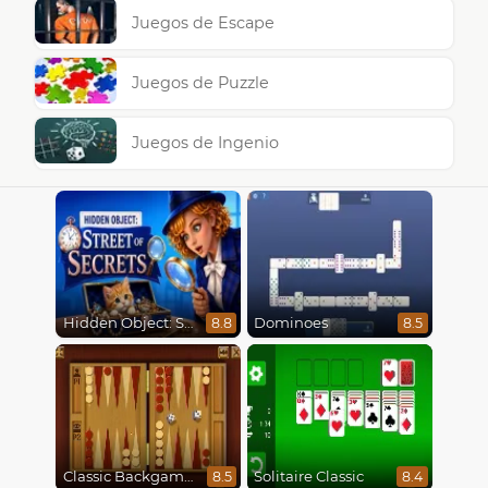
Juegos de Escape
Juegos de Puzzle
Juegos de Ingenio
Hidden Object: Street Of Secrets
Dominoes
8.8
8.5
Classic Backgammon
Solitaire Classic
8.5
8.4