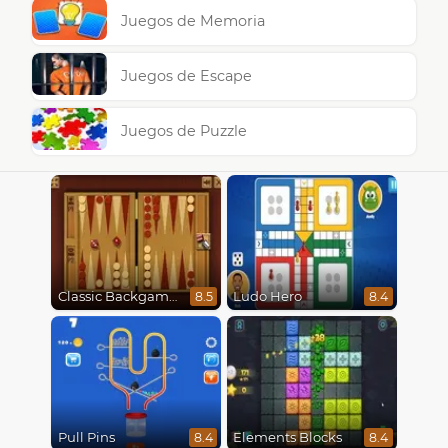
Juegos de Memoria
Juegos de Escape
Juegos de Puzzle
Classic Backgammon
Ludo Hero
8.5
8.4
Pull Pins
Elements Blocks
8.4
8.4