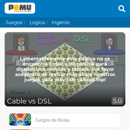
Juegos
Lógica
Ingenio
Lamentablemente esta página no se
encuentra todavía disponible para
dispositivos móviles y tablets. Por favor
asegúrate de revisar más abajo nuestros
juegos para móvil de calidad top!
Cable vs DSL
5.0
Juegos de Bolas