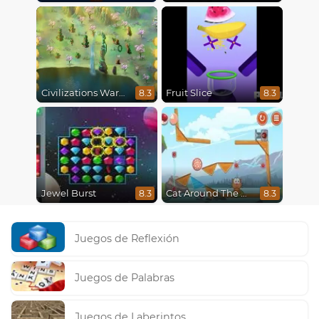
Civilizations Wars Master Edition
Fruit Slice
8.3
8.3
Jewel Burst
Cat Around The World
8.3
8.3
Juegos de Reflexión
Juegos de Palabras
Juegos de Laberintos