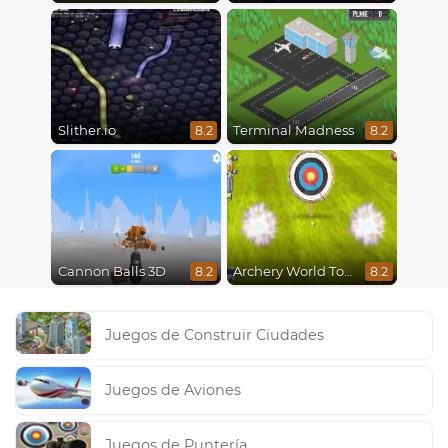
Slither.io
Terminal Madness
8.2
8.2
Cannon Balls 3D
Archery World Tour
8.2
8.2
Juegos de Construir Ciudades
Juegos de Aviones
Juegos de Puntería