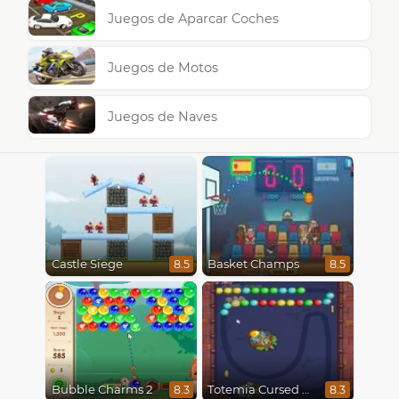
Juegos de Aparcar Coches
Juegos de Motos
Juegos de Naves
Castle Siege
Basket Champs
8.5
8.5
Bubble Charms 2
Totemia Cursed Marbles
8.3
8.3