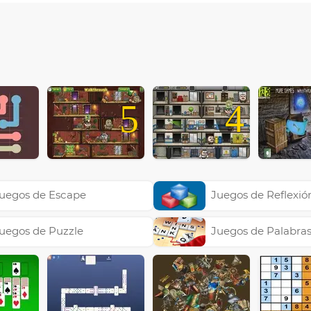
5
4
uegos de Escape
Juegos de Reflexió
uegos de Puzzle
Juegos de Palabra