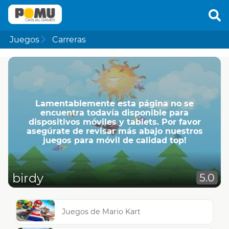
Juegos
Carreras
Lamentablemente esta página no se
encuentra todavía disponible para
dispositivos móviles y tablets. Por favor
asegúrate de revisar más abajo nuestros
juegos para móvil de calidad top!
birdy
5.0
Juegos de Mario Kart