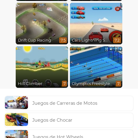
Drift Cup Racing
Cars Lightning Speed
7.5
7.2
Hill Climber
Olympics Freestyle
7
7
Juegos de Carreras de Motos
Juegos de Chocar
Juegos de Hot Wheels