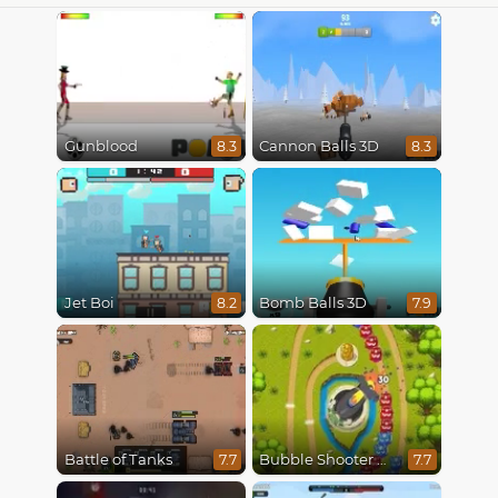
Gunblood
Cannon Balls 3D
8.3
8.3
Jet Boi
Bomb Balls 3D
8.2
7.9
Battle of Tanks
Bubble Shooter Online
7.7
7.7