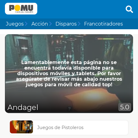
Juegos
Acción
Disparos
Francotiradores
Lamentablemente esta página no se
encuentra todavía disponible para
dispositivos móviles y tablets. Por favor
asegúrate de revisar más abajo nuestros
juegos para móvil de calidad top!
Andagel
5.0
Juegos de Pistoleros