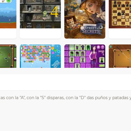
4
s con la "A", con la "S" disparas, con la "D" das puños y patadas