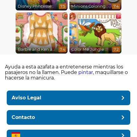
Disney Princesses Rainbow Dresses
Minions Coloring Book
7.5
7.4
Barbie and Ken a Perfect Christmas
Color Me Jungle Animals
7.4
7.2
Ayuda a esta azafata a entretenerse mientras los
pasajeros no la llamen. Puede
pintar
, maquillarse o
hacerse la manicura.
Aviso Legal
Contacto