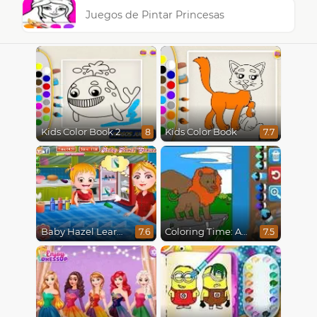
Juegos de Pintar Princesas
Kids Color Book 2
Kids Color Book
8
7.7
Baby Hazel Learns Colors
Coloring Time: Animals
7.6
7.5