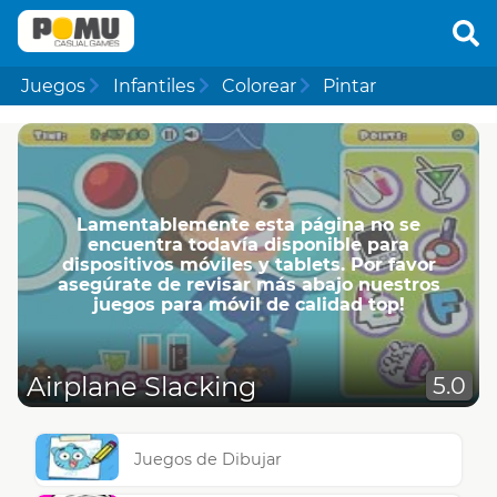
Juegos
Infantiles
Colorear
Pintar
Lamentablemente esta página no se
encuentra todavía disponible para
dispositivos móviles y tablets. Por favor
asegúrate de revisar más abajo nuestros
juegos para móvil de calidad top!
Airplane Slacking
5.0
Juegos de Dibujar