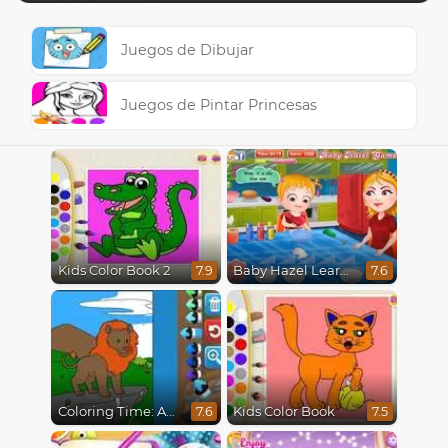
Juegos de Dibujar
Juegos de Pintar Princesas
Kids Color Book 2
Baby Hazel Learns Colors
7.9
7.6
Coloring Time: Animals
Kids Color Book
7.6
7.5