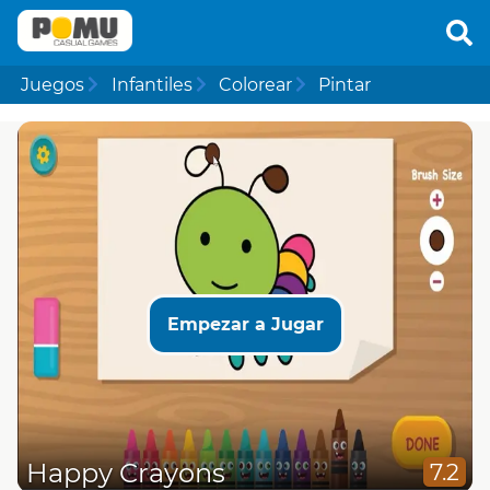
Juegos
Infantiles
Colorear
Pintar
Empezar a Jugar
Happy Crayons
7.2