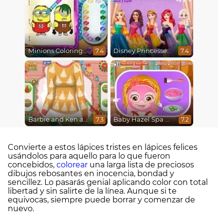
Minions Coloring Book
Disney Princesses Rainbow Dresses
7.4
7.4
Barbie and Ken a Perfect Christmas
Baby Hazel Spa Makeover
7.3
7.2
Convierte a estos lápices tristes en lápices felices
usándolos para aquello para lo que fueron
concebidos,
colorear
una larga lista de preciosos
dibujos rebosantes en inocencia, bondad y
sencillez. Lo pasarás genial aplicando color con total
libertad y sin salirte de la línea. Aunque si te
equivocas, siempre puede borrar y comenzar de
nuevo.