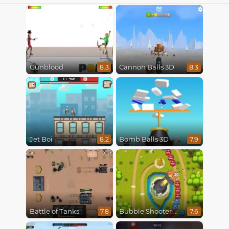
Gunblood
Cannon Balls 3D
8.3
8.3
Jet Boi
Bomb Balls 3D
8.2
7.9
Battle of Tanks
Bubble Shooter Online
7.8
7.6