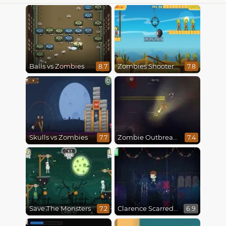
Balls vs Zombies
Zombies Shooter
8.7
7.8
Skulls vs Zombies
Zombie Outbreak Arena
7.7
7.4
Save The Monsters
Clarence Scarred Silly
7.2
6.9