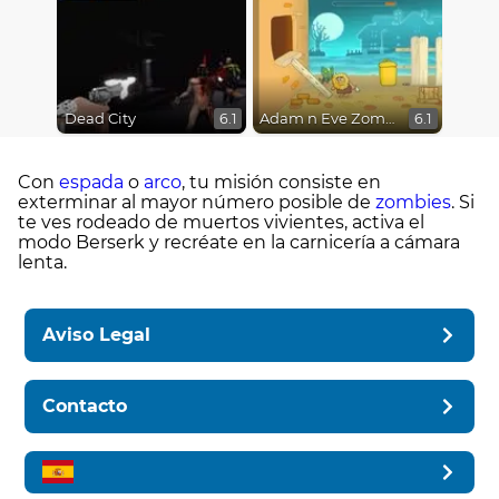
Dead City
Adam n Eve Zombies
6.1
6.1
Con
espada
o
arco
, tu misión consiste en
exterminar al mayor número posible de
zombies
. Si
te ves rodeado de muertos vivientes, activa el
modo Berserk y recréate en la carnicería a cámara
lenta.
Aviso Legal
Contacto