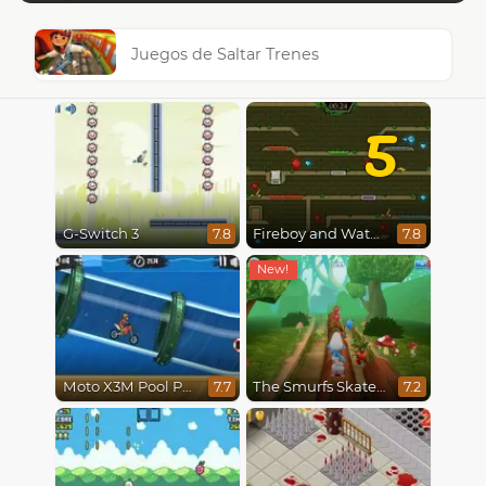
Juegos de Saltar Trenes
5
G-Switch 3
Fireboy and Watergirl 5 : Elements
7.8
7.8
Moto X3M Pool Party
The Smurfs Skate Rush
7.7
7.2