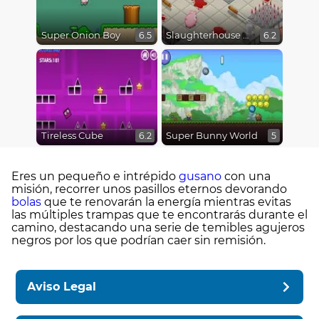
Super Onion Boy
Slaughterhouse Escape
6.5
6.2
Tireless Cube
Super Bunny World
6.2
5
Eres un pequeño e intrépido
gusano
con una
misión, recorrer unos pasillos eternos devorando
bolas
que te renovarán la energía mientras evitas
las múltiples trampas que te encontrarás durante el
camino, destacando una serie de temibles agujeros
negros por los que podrían caer sin remisión.
Aviso Legal