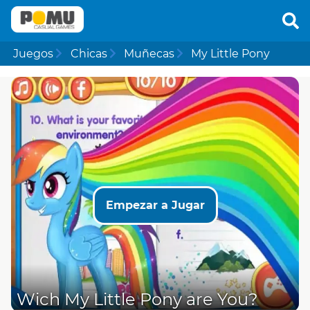
Juegos
Chicas
Muñecas
My Little Pony
Empezar a Jugar
Wich My Little Pony are You?