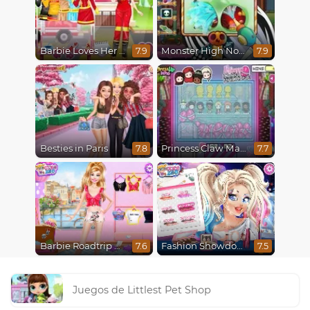
Barbie Loves Her Job
Monster High Nose Doctor
7.9
7.9
Besties in Paris
Princess Claw Machine
7.8
7.7
Barbie Roadtrip Adventure
Fashion Showdown Barbie and Harley
7.6
7.5
Juegos de Littlest Pet Shop