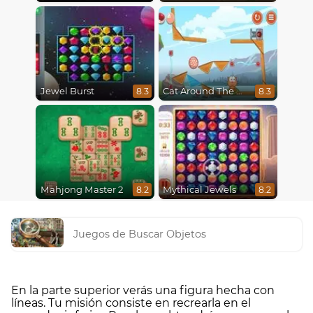
Jewel Burst
Cat Around The World
8.3
8.3
Mahjong Master 2
Mythical Jewels
8.2
8.2
Juegos de Buscar Objetos
En la parte superior verás una figura hecha con
líneas. Tu misión consiste en recrearla en el