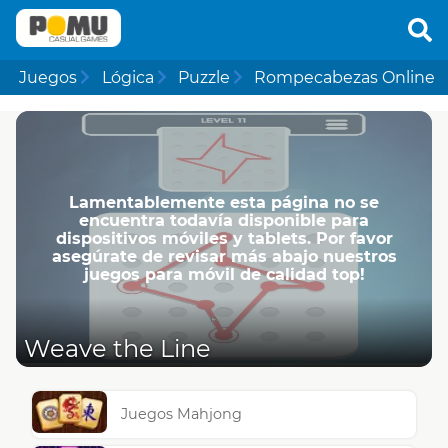
Juegos
Lógica
Puzzle
Rompecabezas Online
Lamentablemente esta página no se
encuentra todavía disponible para
dispositivos móviles y tablets. Por favor
asegúrate de revisar más abajo nuestros
juegos para móvil de calidad top!
Weave the Line
Juegos Mahjong