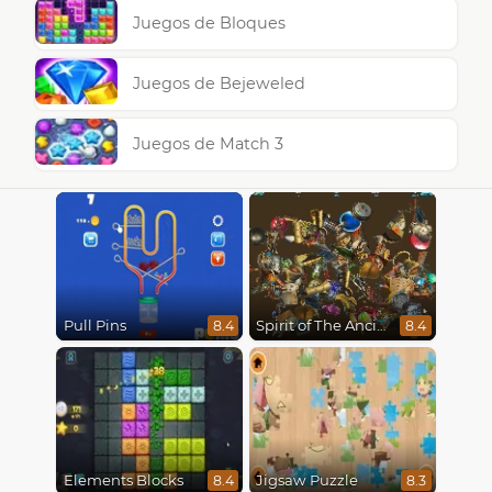
Juegos de Bloques
Juegos de Bejeweled
Juegos de Match 3
Pull Pins
Spirit of The Ancient Forest
8.4
8.4
Elements Blocks
Jigsaw Puzzle
8.4
8.3