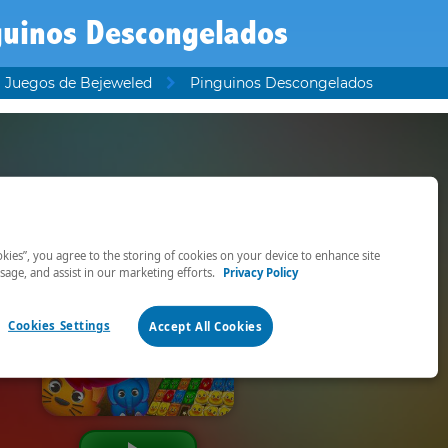
guinos Descongelados
Juegos de Bejeweled
Pinguinos Descongelados