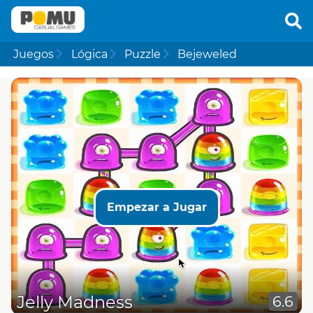
Juegos
Lógica
Puzzle
Bejeweled
Empezar a Jugar
Jelly Madness
6.6