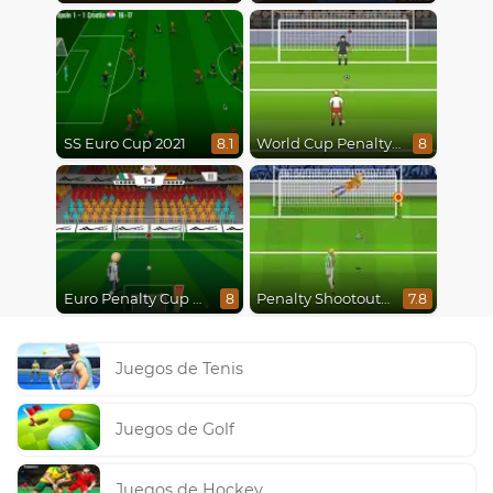
SS Euro Cup 2021
World Cup Penalty 2018
8.1
8
Euro Penalty Cup 2021
Penalty Shootout Multi League
8
7.8
Juegos de Tenis
Juegos de Golf
Juegos de Hockey