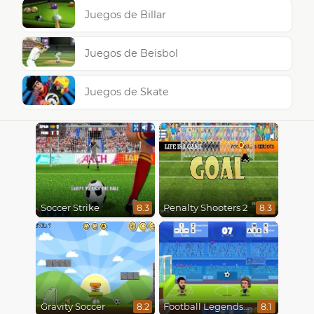
Juegos de Billar
Juegos de Beisbol
Juegos de Skate
Soccer Strike
Penalty Shooters 2
8.3
8.3
Gravity Soccer
Football Legends 2021
8.2
8.1