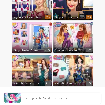
Kylie and Kendall Sisters Break Up
Gigi and Kendall Fashionistas
7.5
7.3
Gigi Hadid Glamourous Lifestyle
Ariana Grande Colors Of The Year
6.9
6.7
Kendall's Summer Fun
Kendall Fashion Color Test
6.1
5.9
Juegos de Vestir a Hadas