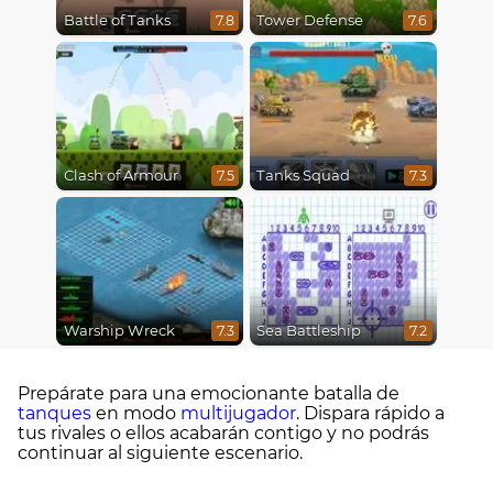
Battle of Tanks
Tower Defense
7.8
7.6
Clash of Armour
Tanks Squad
7.5
7.3
Warship Wreck
Sea Battleship
7.3
7.2
Prepárate para una emocionante batalla de
tanques
en modo
multijugador
. Dispara rápido a
tus rivales o ellos acabarán contigo y no podrás
continuar al siguiente escenario.