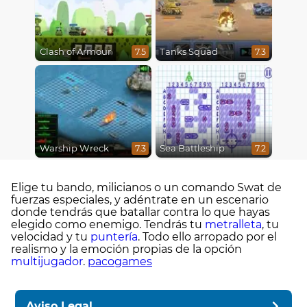
Clash of Armour
Tanks Squad
7.5
7.3
Warship Wreck
Sea Battleship
7.3
7.2
Elige tu bando, milicianos o un comando Swat de
fuerzas especiales, y adéntrate en un escenario
donde tendrás que batallar contra lo que hayas
elegido como enemigo. Tendrás tu
metralleta
, tu
velocidad y tu
puntería
. Todo ello arropado por el
realismo y la emoción propias de la opción
multijugador
.
pacogames
Aviso Legal