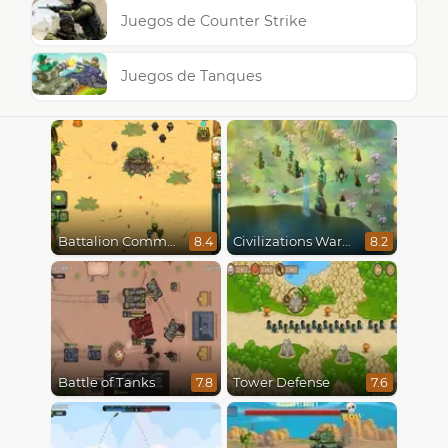
Juegos de Counter Strike
Juegos de Tanques
Battalion Commander
Civilizations Wars Master Edition
8.4
8.2
Battle of Tanks
Tower Defense
7.8
7.6