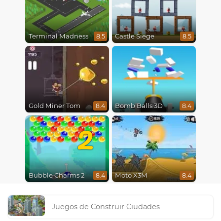
Terminal Madness
Castle Siege
8.5
8.5
Gold Miner Tom
Bomb Balls 3D
8.4
8.4
2
Bubble Charms 2
Moto X3M
8.4
8.4
Juegos de Construir Ciudades