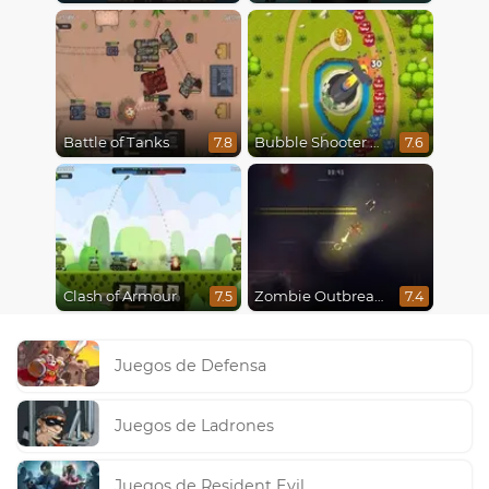
Battle of Tanks
Bubble Shooter Online
7.8
7.6
Clash of Armour
Zombie Outbreak Arena
7.5
7.4
Juegos de Defensa
Juegos de Ladrones
Juegos de Resident Evil