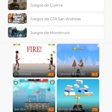
Juegos de Guerra
Juegos de GTA San Andreas
Juegos de Monstruos
Gunblood
Cannon Balls 3D
8.3
8.3
Jet Boi
Bomb Balls 3D
8.2
7.9