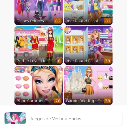
Disney Princesses Runway Show
Year Round Fashionista Rapunzel
8.2
8.1
Barbie Loves Her Job
Year Round Fashionista Belle
8
7.8
Boho Summer Festival Besties
Barbie Roadtrip Adventure
7.8
7.8
Juegos de Vestir a Hadas