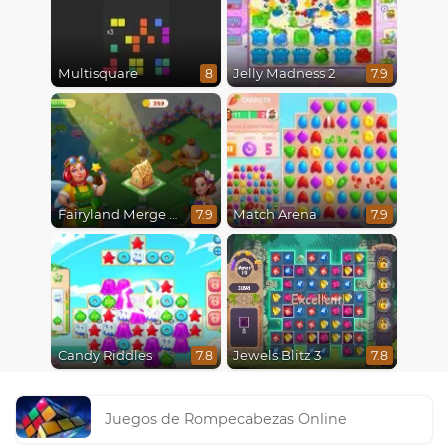
Multisquare
Jelly Madness 2
8
7.9
Fairyland Merge and Magic
Match Arena
7.9
7.9
Candy Riddles
Jewels Blitz 3
7.8
7.8
Juegos de Rompecabezas Online