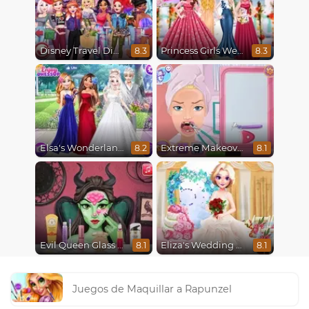
Disney Travel Diaries: City Break
Princess Girls Wedding Trip
8.3
8.3
Elsa's Wonderland Wedding
Extreme Makeover
8.2
8.1
Evil Queen Glass Skin Routine #Influencer
Eliza's Wedding Planner
8.1
8.1
Juegos de Maquillar a Rapunzel