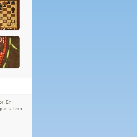
or. En
ue lo hará