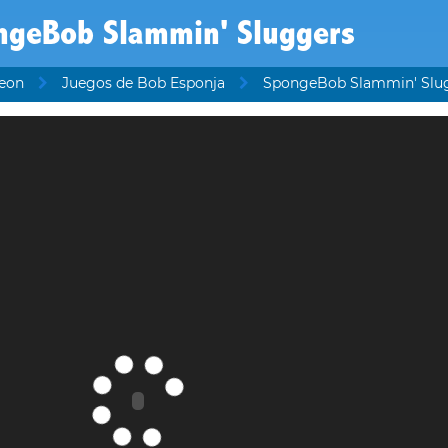
ngeBob Slammin' Sluggers
deon
Juegos de Bob Esponja
SpongeBob Slammin' Slu