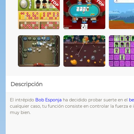
Descripción
El intrépido
Bob Esponja
ha decidido probar suerte en el
be
cualquier caso, tu función consiste en controlar la fuerza e
muy bien.