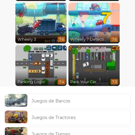
7
Wheely 3
Wheely 7 Detective
7.6
7.6
Parking Logic
Park Your Car
7.4
7.3
Juegos de Barcos
Juegos de Tractores
Juegos de Trenes