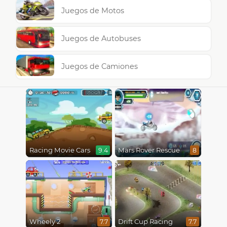
Juegos de Motos
Juegos de Autobuses
Juegos de Camiones
Racing Movie Cars
Mars Rover Rescue
9.4
8
Wheely 2
Drift Cup Racing
7.7
7.7