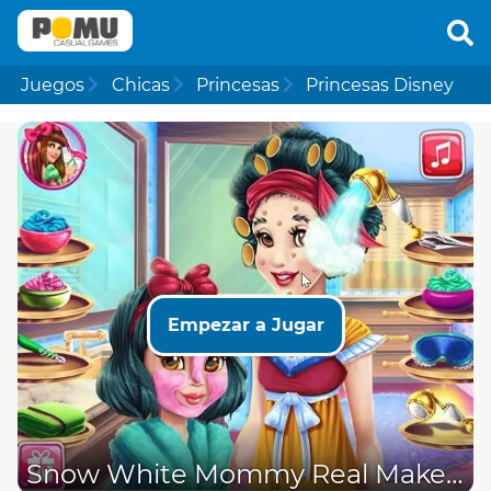
Juegos
Chicas
Princesas
Princesas Disney
Empezar a Jugar
Snow White Mommy Real Makeover