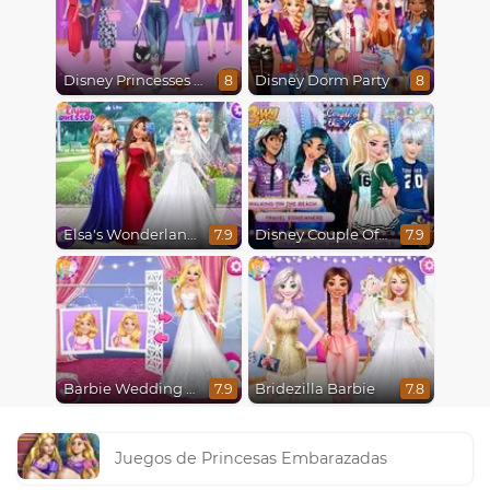
Disney Princesses Runway Show
Disney Dorm Party
8
8
Elsa's Wonderland Wedding
Disney Couple Of The Year
7.9
7.9
Barbie Wedding Fun
Bridezilla Barbie
7.9
7.8
Juegos de Princesas Embarazadas