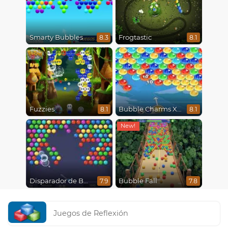
Smarty Bubbles
Frogtastic
8.3
8.1
Fuzzies
Bubble Charms Xmas
8.1
8.1
Disparador de Burbujas
Bubble Fall
7.9
7.8
Juegos de Reflexión