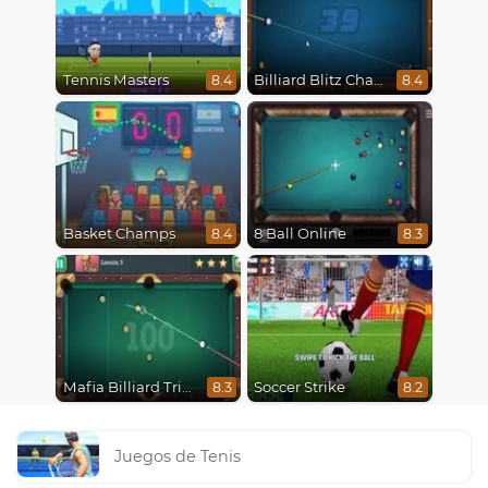
Tennis Masters
Billiard Blitz Challenge
8.4
8.4
Basket Champs
8 Ball Online
8.4
8.3
Mafia Billiard Tricks
Soccer Strike
8.3
8.2
Juegos de Tenis