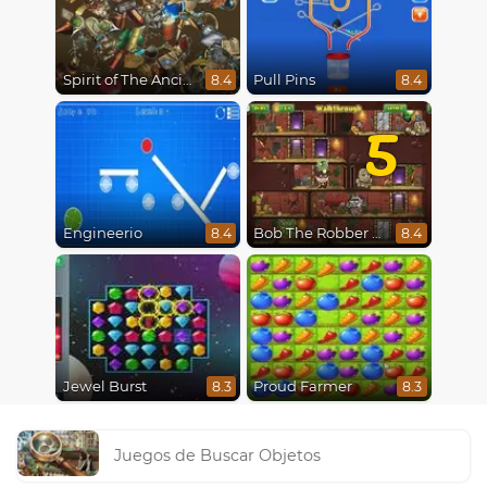
Spirit of The Ancient Forest
Pull Pins
8.4
8.4
5
Engineerio
Bob The Robber 5 The Temple Adventure
8.4
8.4
Jewel Burst
Proud Farmer
8.3
8.3
Juegos de Buscar Objetos