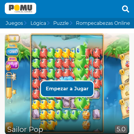
Juegos
Lógica
Puzzle
Rompecabezas Online
Empezar a Jugar
Sailor Pop
5.0