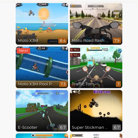
Moto X3M
Moto Road Rash 3D
8.4
7.9
Moto X3M Pool Party
Traffic Tom
7.3
7
E-Scooter
Super Stickman Biker
6.7
6.7