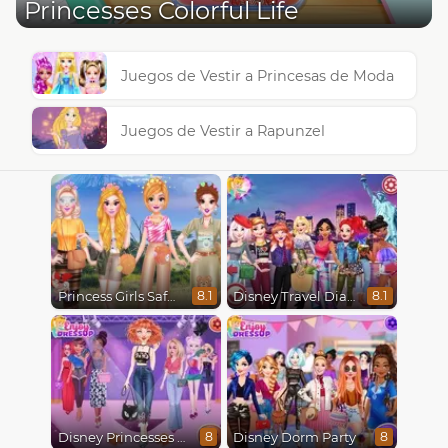
Princesses Colorful Life
Juegos de Vestir a Princesas de Moda
Juegos de Vestir a Rapunzel
Princess Girls Safari Trip
Disney Travel Diaries: City Break
8.1
8.1
Disney Princesses Runway Show
Disney Dorm Party
8
8