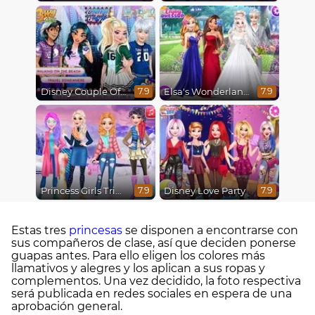
Disney Couple Of The Year
Elsa's Wonderland Wedding
7.9
7.9
Princess Girls Trip To Aspen
Disney Love Party
7.9
7.9
Estas tres
princesas
se disponen a encontrarse con
sus compañeros de clase, así que deciden ponerse
guapas antes. Para ello eligen los colores más
llamativos y alegres y los aplican a sus ropas y
complementos. Una vez decidido, la foto respectiva
será publicada en redes sociales en espera de una
aprobación general.