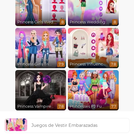
Princess Girls Wedding Trip
Princess Wedding Transformation
8
8
Princess Girls Trip To Aspen
Princess Influencer Summer Tale
7.9
7.8
Princess Vampire Wedding Makeover
Princesses PJ Fun Party
7.8
7.7
Juegos de Vestir Embarazadas