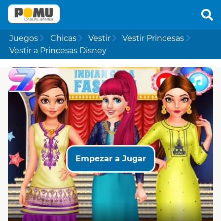
Juegos
Chicas
Vestir
Vestir Princesas
Vestir a Princesas Disney
Empezar a Jugar