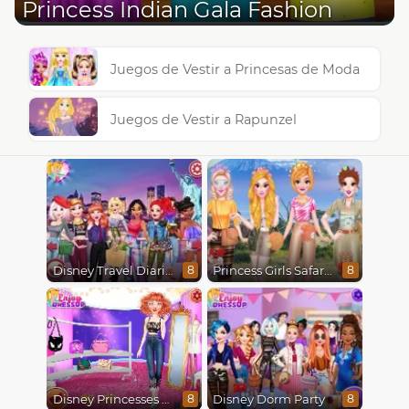
Princess Indian Gala Fashion
Juegos de Vestir a Princesas de Moda
Juegos de Vestir a Rapunzel
Disney Travel Diaries: City Break
Princess Girls Safari Trip
8
8
Disney Princesses Runway Show
Disney Dorm Party
8
8