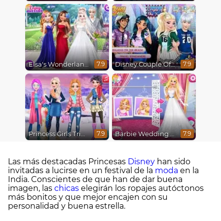
Elsa's Wonderland Wedding
Disney Couple Of The Year
7.9
7.9
Princess Girls Trip To Aspen
Barbie Wedding Fun
7.9
7.9
Las más destacadas Princesas
Disney
han sido
invitadas a lucirse en un festival de la
moda
en la
India. Conscientes de que han de dar buena
imagen, las
chicas
elegirán los ropajes autóctonos
más bonitos y que mejor encajen con su
personalidad y buena estrella.